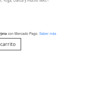
ce, Yoga, Danza y mucho MÁS !
rjeta
con Mercado Pago.
Saber más
 carrito