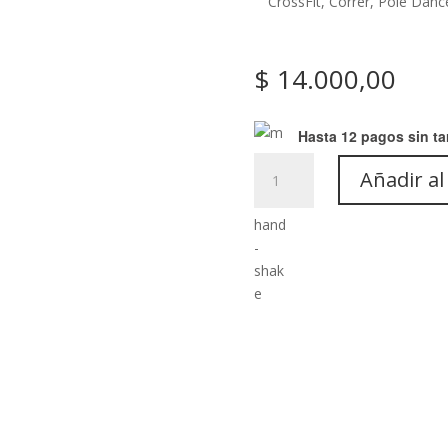
CrossFit, Correr, Pole Dan
$
14.000,00
Hasta 12 pagos sin ta
Sudadera:
Añadir al
Art-
M52
cantidad