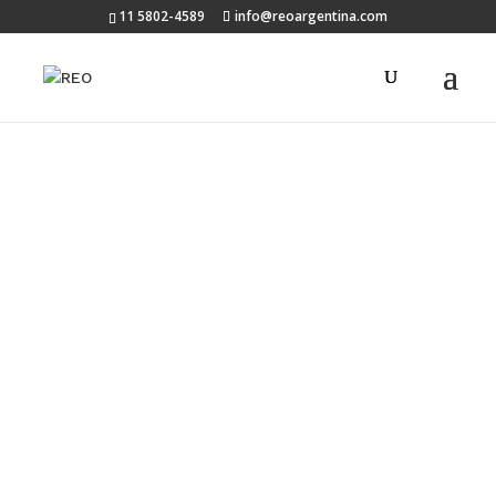
11 5802-4589
info@reoargentina.com