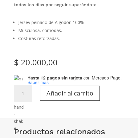
todos los días por seguir superándote.
Jersey peinado de Algodón 100%
Musculosa, cómodas.
Costuras reforzadas.
$
20.000,00
Hasta 12 pagos sin tarjeta
con Mercado Pago.
Saber más
Remera
Añadir al carrito
sin
manga:
Art-
E06
cantidad
Productos relacionados