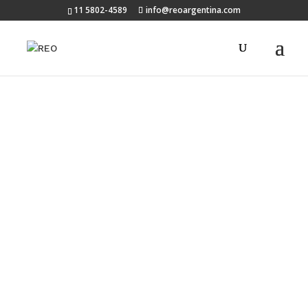
11 5802-4589
info@reoargentina.com