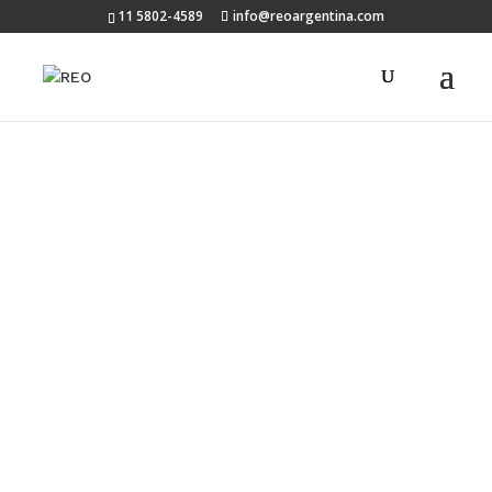
11 5802-4589
info@reoargentina.com