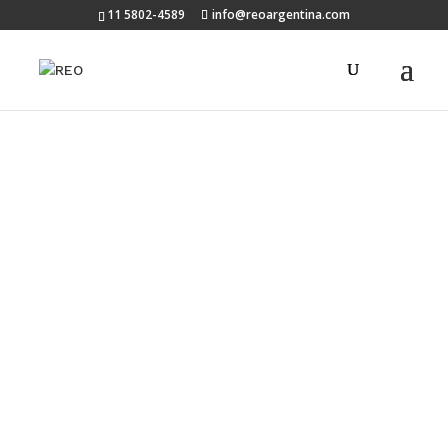
11 5802-4589
info@reoargentina.com