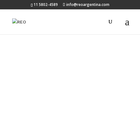
11 5802-4589
info@reoargentina.com