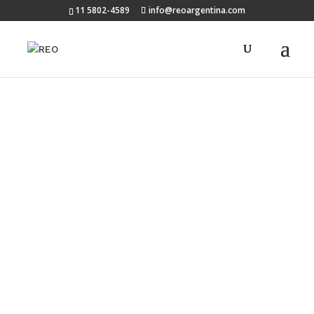
11 5802-4589
info@reoargentina.com