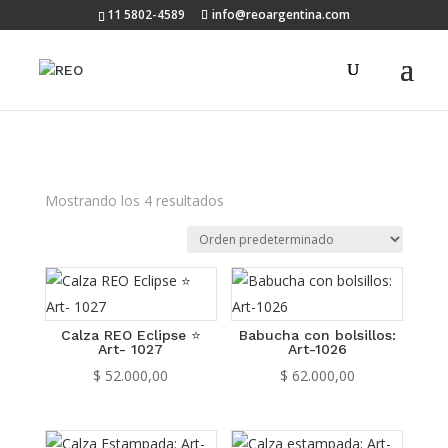
11 5802-4589
info@reoargentina.com
Mostrando los 4 resultados
Calza REO Eclipse ⭐
Babucha con bolsillos:
Art- 1027
Art-1026
$
52.000,00
$
62.000,00